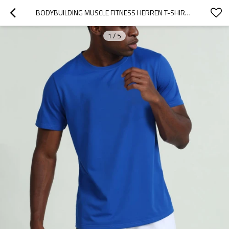
BODYBUILDING MUSCLE FITNESS HERREN T-SHIRT HERSTELLER 丨 HERREN KURZARM BASIC SOLID GYM TRAINING T-SHIRT FABRIK
1
/
5