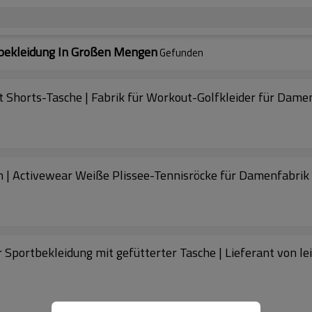
sbekleidung In Großen Mengen
Gefunden
it Shorts-Tasche | Fabrik für Workout-Golfkleider für Dame
n | Activewear Weiße Plissee-Tennisröcke für Damenfabrik
ür Sportbekleidung mit gefütterter Tasche | Lieferant von l