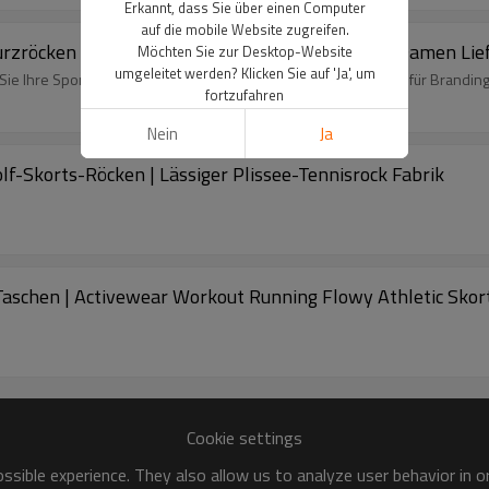
Erkannt, dass Sie über einen Computer
auf die mobile Website zugreifen.
urzröcken | Fitness-Workout-Tennisrock-Set für Damen Li
Möchten Sie zur Desktop-Website
umgeleitet werden? Klicken Sie auf 'Ja', um
Sie Ihre Sportbekleidung mit einem individuellen Logo, perfekt für Branding
fortzufahren
Nein
Ja
olf-Skorts-Röcken | Lässiger Plissee-Tennisrock Fabrik
 Taschen | Activewear Workout Running Flowy Athletic Skor
Cookie settings
sible experience. They also allow us to analyze user behavior in 