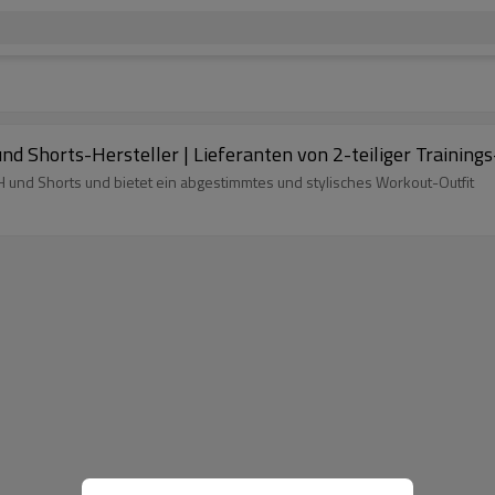
nd Shorts-Hersteller | Lieferanten von 2-teiliger Trainings
 und Shorts und bietet ein abgestimmtes und stylisches Workout-Outfit