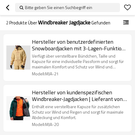
Bitte geben Sie einen Suchbegriff ein
Windbreaker Jagdjacke
2
Produkte Über
Gefunden
Hersteller von benutzerdefinierten
Snowboardjacken mit 3-Lagen-Funktion |
Lieferant verstellbarer Skijacken für
Verfügt über verstellbare Bündchen, Taille und
Männer
Kapuze für eine individuelle Passform und sorgt für
maximalen Komfort und Schutz vor Wind und
Schnee.
Modell:MJA-21
Hersteller von kundenspezifischen
Windbreaker-Jagdjacken | Lieferant von
Wander-Softshell-Outdoorjacken
Enthält eine verstellbare Kapuze für zusätzlichen
Schutz vor Wind und Regen und sorgt für maximale
Abdeckung und Komfort.
Modell:MJA-20