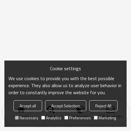
Cookie settings
We use cookies to provide you with the best possible
experience. They also allow us to analyze user behavior in
order to constantly improve the website for you.
Accept all
Accept Selection
Reject All
Startseite
Suche
Kategorie
Anfrage senden
Necessary
Analytics
Preferences
Marketing