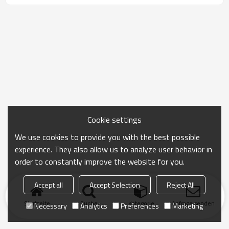
Cookie settings
We use cookies to provide you with the best possible
experience. They also allow us to analyze user behavior in
order to constantly improve the website for you.
Accept all
Accept Selection
Reject All
Startseite
Suche
Kategorie
Anfrage senden
Necessary
Analytics
Preferences
Marketing