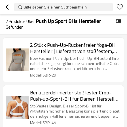
Bitte geben Sie einen Suchbegriff ein
Push Up Sport BHs Hersteller
2
Produkte Über
Gefunden
2 Stück Push-Up-Rückenfreier Yoga-BH
Hersteller | Lieferant von stoßfestem,
schnell trocknendem Sport-BH
New Fashion Push-Up: Der Push-Up-BH betont Ihre
natürliche Figur, sorgt für eine schmeichelhafte Optik
und mehr Selbstvertrauen bei körperlichen
Aktivitäten.
Modell:SBR-29
Benutzerdefinierter stoßfester Crop-
Push-up-Sport-BH für Damen Hersteller
| Lieferant von Gym Workout Top Sport-
Stoßfestes Design: Dieser Sport-BH ist für
BHs
Aktivitäten mit hoher Belastung konzipiert und bietet
den nötigen Halt für einen sicheren und bequemen
Sitz.
Modell:SBR-45