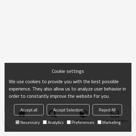
Cookie settings
We use cookies to provide you with the best possible
experience. They also allow us to analyze user behavior in
order to constantly improve the website for you.
Accept all
Accept Selection
Reject All
Startseite
Suche
Kategorie
Anfrage senden
Necessary
Analytics
Preferences
Marketing