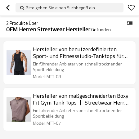
Bitte geben Sie einen Suchbegriff ein
2
Produkte Über
OEM Herren Streetwear Hersteller
Gefunden
Hersteller von benutzerdefinierten
Sport- und Fitnessstudio-Tanktops für
Herren 丨 Streetwear Fitness Wear Men
Ein führender Anbieter von schnell trocknender
Fabrik
Sportbekleidung
Modell:MTT-08
Hersteller von maßgeschneiderten Boxy
Fit Gym Tank Tops 丨 Streetwear Herren
Soft Cotton Tank Tops Fabrik
Ein führender Anbieter von schnell trocknender
Sportbekleidung
Modell:MTT-07