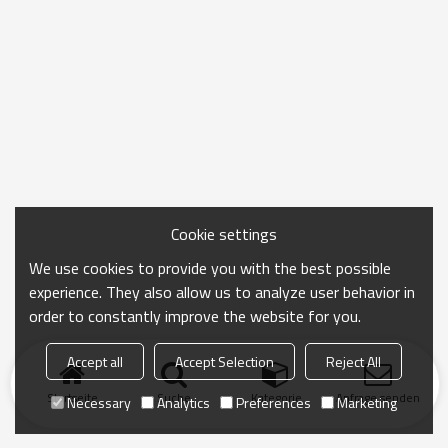
Cookie settings
We use cookies to provide you with the best possible
experience. They also allow us to analyze user behavior in
order to constantly improve the website for you.
Accept all
Accept Selection
Reject All
Startseite
Suche
Kategorie
Anfrage senden
Necessary
Analytics
Preferences
Marketing