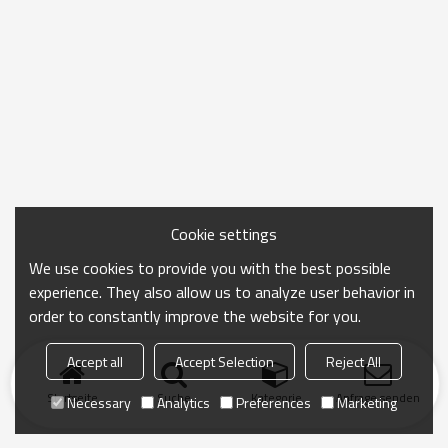
Cookie settings
We use cookies to provide you with the best possible
experience. They also allow us to analyze user behavior in
order to constantly improve the website for you.
Accept all
Accept Selection
Reject All
Startseite
Suche
Kategorie
Anfrage senden
Necessary
Analytics
Preferences
Marketing