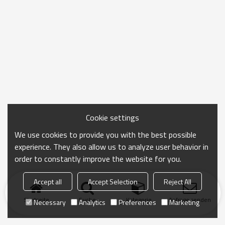
Cookie settings
We use cookies to provide you with the best possible
experience. They also allow us to analyze user behavior in
order to constantly improve the website for you.
Accept all
Accept Selection
Reject All
Startseite
Suche
Kategorie
Anfrage senden
Necessary
Analytics
Preferences
Marketing