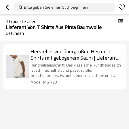
Bitte geben Sie einen Suchbegriff ein
1
Produkte Über
Lieferant Von T Shirts Aus Pima Baumwolle
Gefunden
Hersteller von übergroßen Herren-T-
Shirts mit gebogenem Saum | Lieferant
von T-Shirts aus Pima-Baumwolle mit
Rundhalsausschnitt: Das klassische Rundhalsdesign
Rundhalsausschnitt
ist schmeichelhaft und passt zu allen
Gesichtsformen. Es bietet einen schlichten und
dennoch stilvollen Look.
Modell:MGT-23