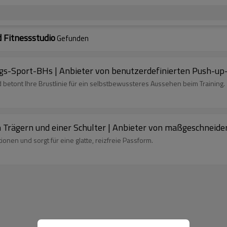
 Fitnessstudio
Gefunden
ngs-Sport-BHs | Anbieter von benutzerdefinierten Push-u
 betont Ihre Brustlinie für ein selbstbewussteres Aussehen beim Training.
Trägern und einer Schulter | Anbieter von maßgeschneide
ionen und sorgt für eine glatte, reizfreie Passform.