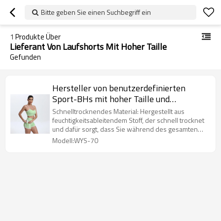
Bitte geben Sie einen Suchbegriff ein
1
Produkte Über
Lieferant Von Laufshorts Mit Hoher Taille
Gefunden
Hersteller von benutzerdefinierten
Sport-BHs mit hoher Taille und
Laufshorts | Lieferanten von Yoga-Sets
Schnelltrocknendes Material: Hergestellt aus
für Frauen
feuchtigkeitsableitendem Stoff, der schnell trocknet
und dafür sorgt, dass Sie während des gesamten
Trainings trocken und komfortabel bleiben.
Modell:WYS-70