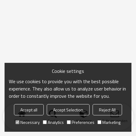
Cookie settings
We use cookies to provide you with the best possible
experience. They also allow us to analyze user behavior in
order to constantly improve the website for you.
Accept all
Accept Selection
Reject All
Startseite
Suche
Kategorie
Anfrage senden
Necessary
Analytics
Preferences
Marketing