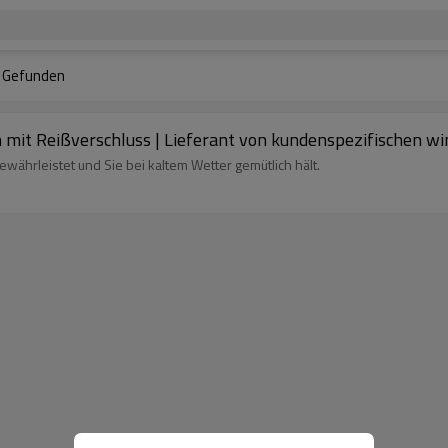
Gefunden
 mit Reißverschluss | Lieferant von kundenspezifischen wi
währleistet und Sie bei kaltem Wetter gemütlich hält.