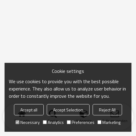
Cookie settings
We use cookies to provide you with the best possible
experience. They also allow us to analyze user behavior in
order to constantly improve the website for you.
Accept all
Accept Selection
Reject All
Startseite
Suche
Kategorie
Anfrage senden
Necessary
Analytics
Preferences
Marketing