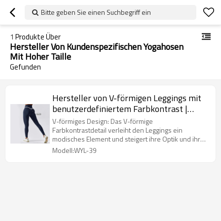
Bitte geben Sie einen Suchbegriff ein
1
Produkte Über
Hersteller Von Kundenspezifischen Yogahosen
Mit Hoher Taille
Gefunden
Hersteller von V-förmigen Leggings mit
benutzerdefiniertem Farbkontrast |
Lieferanten von Kompressionsleggings
V-förmiges Design: Das V-förmige
mit hoher Taille
Farbkontrastdetail verleiht den Leggings ein
modisches Element und steigert ihre Optik und ihren
Stil.
Modell:WYL-39