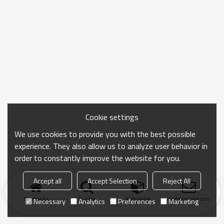
Cookie settings
We use cookies to provide you with the best possible
experience. They also allow us to analyze user behavior in
order to constantly improve the website for you.
Accept all
Accept Selection
Reject All
Startseite
Suche
Kategorie
Anfrage senden
Necessary
Analytics
Preferences
Marketing