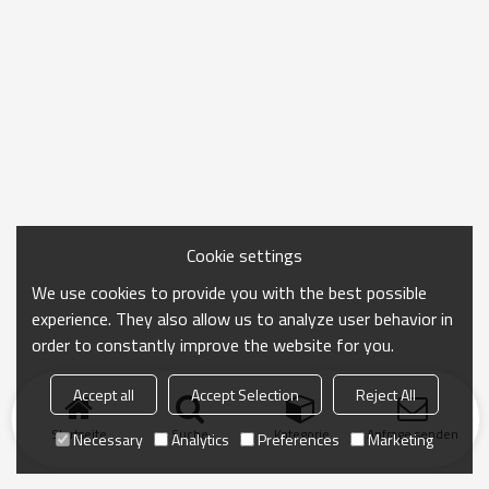
Cookie settings
We use cookies to provide you with the best possible
experience. They also allow us to analyze user behavior in
order to constantly improve the website for you.
Accept all
Accept Selection
Reject All
Startseite
Suche
Kategorie
Anfrage senden
Necessary
Analytics
Preferences
Marketing