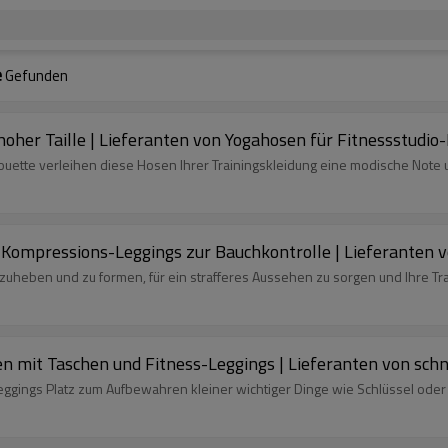
e
Gefunden
oher Taille | Lieferanten von Yogahosen für Fitnessstudio
Silhouette verleihen diese Hosen Ihrer Trainingskleidung eine modische Note
Kompressions-Leggings zur Bauchkontrolle | Lieferanten vo
 anzuheben und zu formen, für ein strafferes Aussehen zu sorgen und Ihre Tr
en mit Taschen und Fitness-Leggings | Lieferanten von sc
eggings Platz zum Aufbewahren kleiner wichtiger Dinge wie Schlüssel oder 