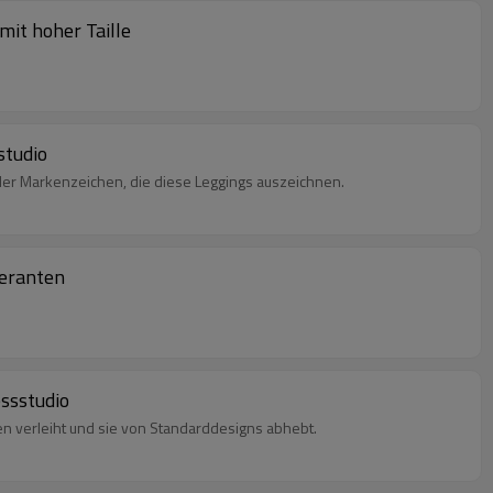
it hoher Taille
studio
 oder Markenzeichen, die diese Leggings auszeichnen.
feranten
essstudio
en verleiht und sie von Standarddesigns abhebt.