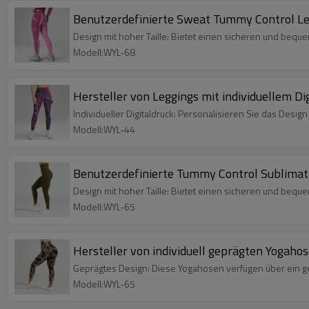
Benutzerdefinierte Sweat Tummy Control Leg
Design mit hoher Taille: Bietet einen sicheren und bequem
Modell:WYL-68
Hersteller von Leggings mit individuellem Di
Individueller Digitaldruck: Personalisieren Sie das Desi
Modell:WYL-44
Benutzerdefinierte Tummy Control Sublimatio
Design mit hoher Taille: Bietet einen sicheren und bequem
Modell:WYL-65
Hersteller von individuell geprägten Yogahos
Geprägtes Design: Diese Yogahosen verfügen über ein gep
Modell:WYL-65