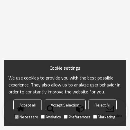
Cookie settings
We use cookies to provide you with the best possible
experience. They also allow us to analyze user behavior in
order to constantly improve the website for you.
Accept all
Accept Selection
Reject All
Startseite
Suche
Kategorie
Anfrage senden
Necessary
Analytics
Preferences
Marketing