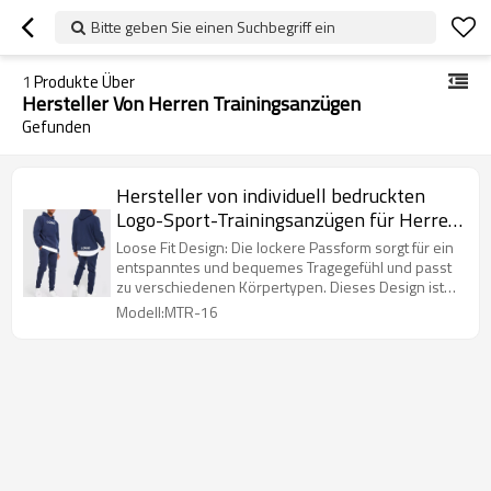
Bitte geben Sie einen Suchbegriff ein
1
Produkte Über
Hersteller Von Herren Trainingsanzügen
Gefunden
Hersteller von individuell bedruckten
Logo-Sport-Trainingsanzügen für Herren
| Lieferant von leeren, schlichten
Loose Fit Design: Die lockere Passform sorgt für ein
Jogginghosen und Hoodie-Sets
entspanntes und bequemes Tragegefühl und passt
zu verschiedenen Körpertypen. Dieses Design ist
perfekt für einen lässigen und stylischen Look.
Modell:MTR-16