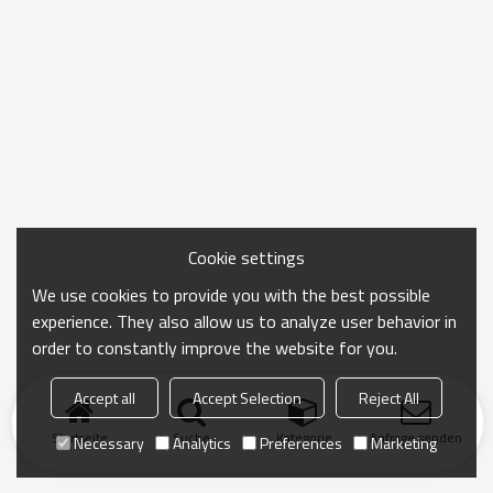
Cookie settings
We use cookies to provide you with the best possible
experience. They also allow us to analyze user behavior in
order to constantly improve the website for you.
Accept all
Accept Selection
Reject All
Startseite
Suche
Kategorie
Anfrage senden
Necessary
Analytics
Preferences
Marketing