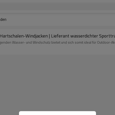
nden
Hartschalen-Windjacken | Lieferant wasserdichter Sporttr
ragenden Wasser- und Windschutz bietet und sich somit ideal für Outdoor-A