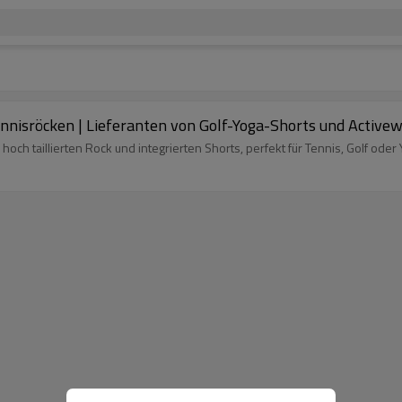
nnisröcken | Lieferanten von Golf-Yoga-Shorts und Active
 hoch taillierten Rock und integrierten Shorts, perfekt für Tennis, Golf oder 