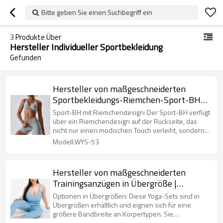
Bitte geben Sie einen Suchbegriff ein
3
Produkte Über
Hersteller Individueller Sportbekleidung
Gefunden
Hersteller von maßgeschneiderten
Sportbekleidungs-Riemchen-Sport-BH-
Bikershorts | Lieferant von
Sport-BH mit Riemchendesign: Der Sport-BH verfügt
kundenspezifischen
über ein Riemchendesign auf der Rückseite, das
nicht nur einen modischen Touch verleiht, sondern
Fitnessbekleidungssets
auch bei intensiven Übungen zusätzlichen Halt
Modell:WYS-53
bietet.
Hersteller von maßgeschneiderten
Trainingsanzügen in Übergröße |
Maßgeschneiderte zweiteilige Yoga-Sets
Optionen in Übergrößen: Diese Yoga-Sets sind in
für Frauen
Übergrößen erhältlich und eignen sich für eine
größere Bandbreite an Körpertypen. Sie
gewährleisten Komfort und Inklusivität für kurvige