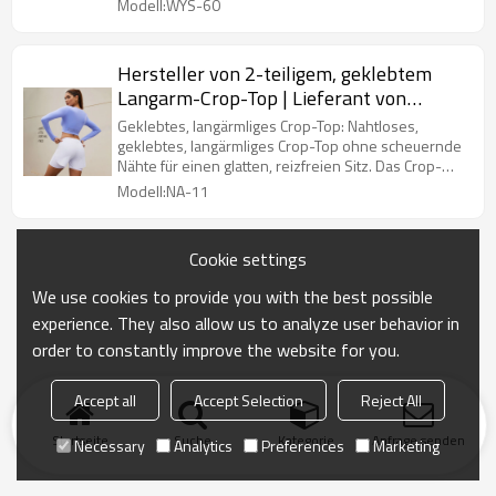
Modell:WYS-60
Frauen.
Hersteller von 2-teiligem, geklebtem
Langarm-Crop-Top | Lieferant von
doppellagigen, geklebten Laufshorts
Geklebtes, langärmliges Crop-Top: Nahtloses,
geklebtes, langärmliges Crop-Top ohne scheuernde
Nähte für einen glatten, reizfreien Sitz. Das Crop-
Design bietet einen modernen, schmeichelhaften
Modell:NA-11
Look, der sich dem Körper anpasst.
Cookie settings
We use cookies to provide you with the best possible
experience. They also allow us to analyze user behavior in
order to constantly improve the website for you.
Accept all
Accept Selection
Reject All
Startseite
Suche
Kategorie
Anfrage senden
Necessary
Analytics
Preferences
Marketing