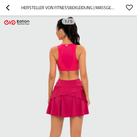
HERSTELLER VON FITNESSBEKLEIDUNG | MASSGEFERTIGTE, EINFARBIGE TENNISRÖCKE MIT TASCHE | YOGA-BH-FABRIK MIT REISSVERSCHLUSS
1
/
5