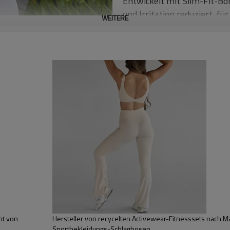
Entwickelt mit Slim-Fit-Bo
und Irritation reduziert, f
WEITERE
Trainingsanzüge:
Als Trainingsanzüge konzipi
verschiedene körperliche Ak
Mit Taschen:
Enthält Taschen zur prakti
Schlüssel, Karten oder eine
ant von
Hersteller von recycelten Activewear-Fitnesssets nach Ma
Sportbekleidungs-Schlaghosen