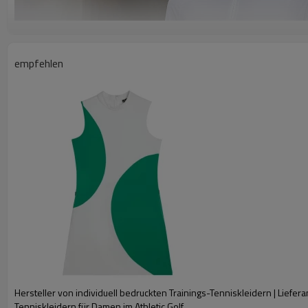
empfehlen
Hersteller von individuell bedruckten Trainings-Tenniskleidern | Liefer
Tenniskleidern für Damen im Athletic Golf